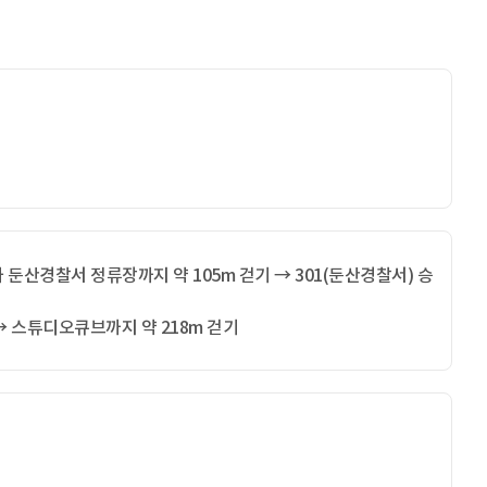
 둔산경찰서 정류장까지 약 105m 걷기 → 301(둔산경찰서) 승
→ 스튜디오큐브까지 약 218m 걷기