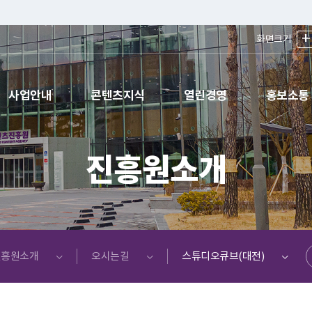
+
화면크기
사업안내
콘텐츠지식
열린경영
홍보소통
진흥원소개
공유
진흥원소개
오시는길
스튜디오큐브(대전)