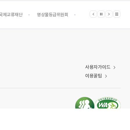
이전
다음
관련기관 전체보기
정지
국제교류재단
영상물등급위원회
영화진흥위원회
예
사용자가이드
이용꿀팁