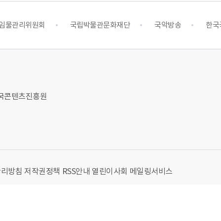
임물관리위원회
국립박물관문화재단
국악방송
한국
 한국콘텐츠진흥원
관리방침
저작권정책
RSS안내
열린이사회
메일링서비스
TS RESERVED.