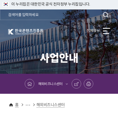
이 누리집은 대한민국 공식 전자정부 누리집입니다.
한국콘텐츠진흥원 KOREA CREATIVE CONTENT AGENCY
전체메뉴
사업안내
메인페이지로 바로가기
공유하기
프린트하기
해외비즈니스센터
사업안내
사업별사이트
홈
해외비즈니스센터