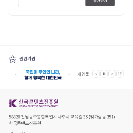
평가하기
관련기관
이전
다음
관련기관 전체보기
정지
지원단
게임물관리위원회
국립
한국콘텐츠진흥원 KOREA CREATIVE CONTENT AGENCY
58326 전남광주통합특별시 나주시 교육길 35 (빛가람동 351)
한국콘텐츠진흥원