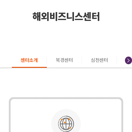
해외비즈니스센터
센터소개
북경센터
심천센터
도