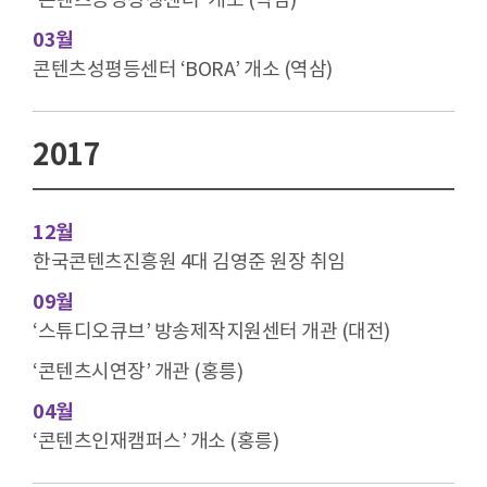
03월
콘텐츠성평등센터 ‘BORA’ 개소 (역삼)
2017
12월
한국콘텐츠진흥원 4대 김영준 원장 취임
09월
‘스튜디오큐브’ 방송제작지원센터 개관 (대전)
‘콘텐츠시연장’ 개관 (홍릉)
04월
‘콘텐츠인재캠퍼스’ 개소 (홍릉)