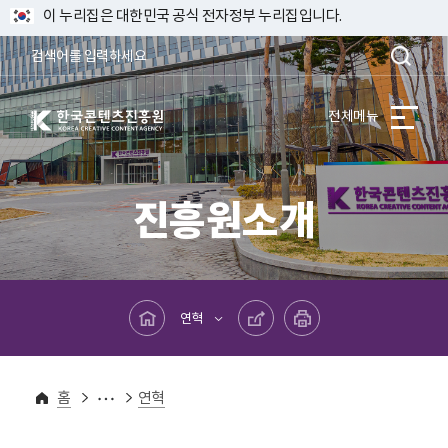
이 누리집은 대한민국 공식 전자정부 누리집입니다.
한국콘텐츠진흥원 KOREA CREATIVE CONTENT AGENCY
전체메뉴
진흥원소개
메인페이지로 바로가기
공유하기
프린트하기
연혁
진흥원소개
홈
연혁