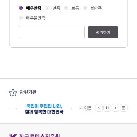
매우만족
만족
보통
불만족
매우불만족
평가하기
관련기관
이전
다음
관련기관 전체보기
정지
지원단
게임물관리위원회
국립
한국콘텐츠진흥원 KOREA CREATIVE CONTENT AGENCY