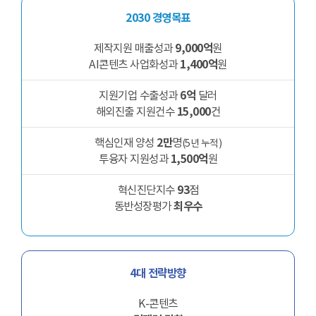
2030 경영목표
9,000억
제작지원 매출성과
원
1,400억
AI콘텐츠 사업화성과
원
6억
지원기업 수출성과
달러
15,000
해외진출 지원건수
건
2만
핵심인재 양성
명
(5년 누적)
1,500억
투융자 지원성과
원
93
혁신진단지수
점
최우수
동반성장평가
4대 전략방향
K-콘텐츠