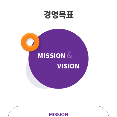
경영목표
&
MISSION
VISION
MISSION