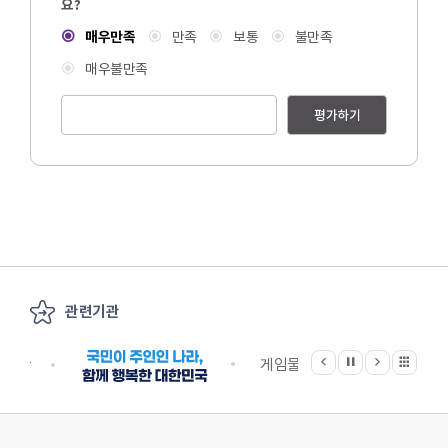
요?
매우만족
만족
보통
불만족
매우불만족
평가하기
관련기관
이전
다음
관련기관 전체보기
정지
지원단
게임물관리위원회
국립
한국콘텐츠진흥원 KOREA CREATIVE CONTENT AGENCY