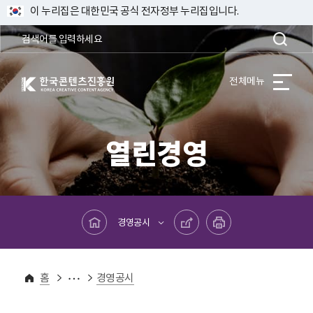
이 누리집은 대한민국 공식 전자정부 누리집입니다.
한국콘텐츠진흥원 KOREA CREATIVE CONTENT AGENCY
전체메뉴
열린경영
메인페이지로 바로가기
공유하기
프린트하기
경영공시
열린경영
경영공시
홈
경영공시