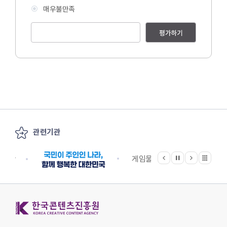
매우불만족
평가하기
관련기관
이전
다음
관련기관 전체보기
정지
지원단
게임물관리위원회
국립
한국콘텐츠진흥원 KOREA CREATIVE CONTENT AGENCY