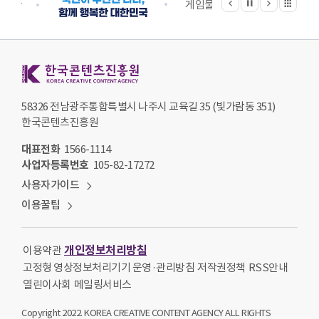
정지
지원단
게임물관리위원회
국립
한국콘텐츠진흥원 KOREA CREATIVE CONTENT AGENCY
58326 전남광주통합특별시 나주시 교육길 35 (빛가람동 351)
한국콘텐츠진흥원
대표전화
1566-1114
사업자등록번호
105-82-17272
사용자가이드
이용꿀팁
개인정보처리방침
이용약관
고정형 영상정보처리기기 운영·관리방침
저작권정책
RSS안내
열린이사회
메일링서비스
Copyright 2022. KOREA CREATIVE CONTENT AGENCY ALL RIGHTS